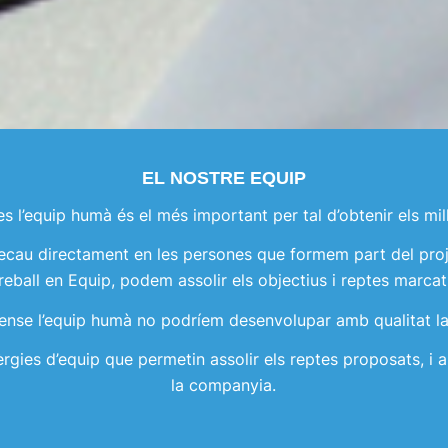
EL NOSTRE EQUIP
es l’equip humà és el més important per tal d’obtenir els mill
ecau directament en les persones que formem part del proj
reball en Equip, podem assolir els objectius i reptes marcat
ense l’equip humà no podríem desenvolupar amb qualitat la 
èrgies d’equip que permetin assolir els reptes proposats, i 
la companyia.