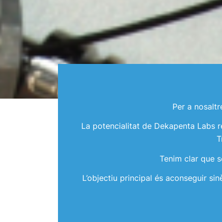
Per a nosaltr
La potencialitat de Dekapenta Labs r
T
Tenim clar que s
L’objectiu principal és aconseguir sin